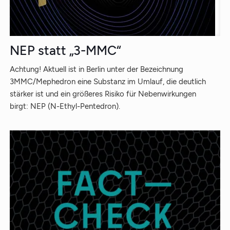
NEP statt „3-MMC“
Achtung! Aktuell ist in Berlin unter der Bezeichnung
3MMC/Mephedron eine Substanz im Umlauf, die deutlich
stärker ist und ein größeres Risiko für Nebenwirkungen
birgt: NEP (N-Ethyl-Pentedron).