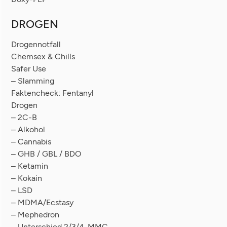
DROGEN
Drogennotfall
Chemsex & Chills
Safer Use
– Slamming
Faktencheck: Fentanyl
Drogen
– 2C-B
– Alkohol
– Cannabis
– GHB / GBL / BDO
– Ketamin
– Kokain
– LSD
– MDMA/Ecstasy
– Mephedron
– Unterschied 2/3/4-MMC