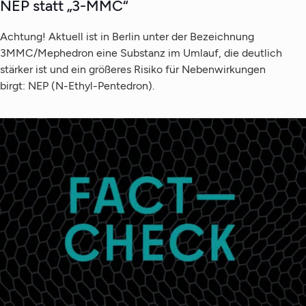
NEP statt „3-MMC“
Achtung! Aktuell ist in Berlin unter der Bezeichnung
3MMC/Mephedron eine Substanz im Umlauf, die deutlich
stärker ist und ein größeres Risiko für Nebenwirkungen
birgt: NEP (N-Ethyl-Pentedron).