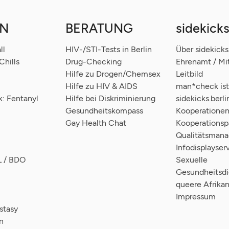
N
BERATUNG
sidekicks
ll
HIV-/STI-Tests in Berlin
Über sidekicks
hills
Drug-Checking
Ehrenamt / M
Hilfe zu Drogen/Chemsex
Leitbild
Hilfe zu HIV & AIDS
man*check ist 
: Fentanyl
Hilfe bei Diskriminierung
sidekicks.berli
Gesundheitskompass
Kooperatione
Gay Health Chat
Kooperationsp
Qualitätsman
Infodisplayser
L / BDO
Sexuelle
Gesundheitsdi
queere Afrikan
Impressum
tasy
n