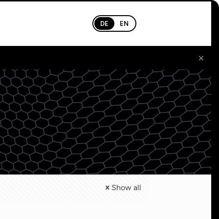
DE
EN
×
Show all