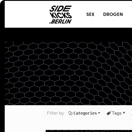
@
SEX
T
DROGEN
Filter by
Tags
Categories