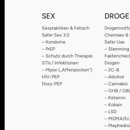
SEX
DROGE
Sexpraktiken & Fetisch
Drogennotfa
Safer Sex 3.0
Chemsex & C
– Kondome
Safer Use
– PrEP
– Slamming
– Schutz durch Therapie
Faktencheck
STIs / Infektionen
Drogen
– Mpox („Affenpocken“)
– 2C-B
HIV-PEP
– Alkohol
Doxy-PEP
– Cannabis
– GHB / GB
– Ketamin
– Kokain
– LSD
– MDMA/Ecs
– Mephedro