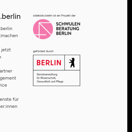
.berlin
sidekicks.berlin ist ein Projekt der
.berlin
itmachen
jetzt
gefördert durch
n
n
artner
agement
vice
enste für
er:innen