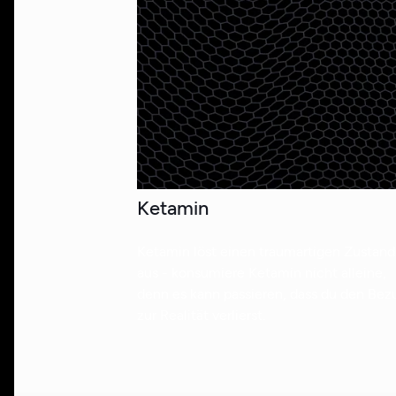
Ketamin
Ketamin löst einen traumartigen Zustand
aus - konsumiere Ketamin nicht alleine,
denn es kann passieren, dass du den Bez
zur Realität verlierst.