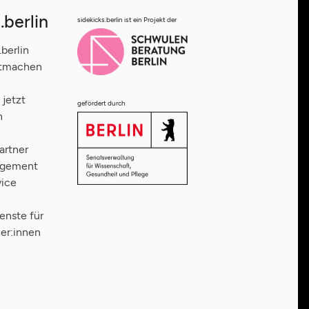
.berlin
sidekicks.berlin ist ein Projekt der
.berlin
itmachen
jetzt
gefördert durch
n
n
artner
agement
vice
enste für
er:innen