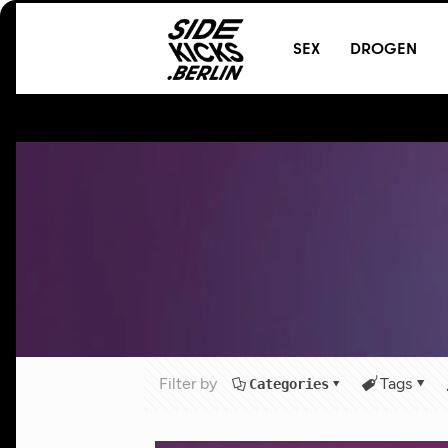
@
SEX
T
DROGEN
Filter by
Tags
Categories