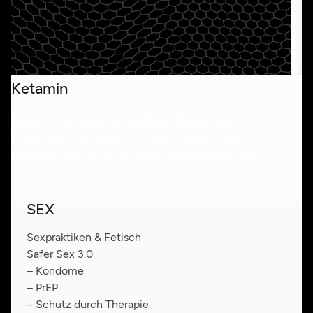
Ketamin
Ketamin löst einen traumartigen Zustand aus -
konsumiere Ketamin nicht alleine, denn es kann
passieren, dass du den Bezug zur Realität verlierst.
SEX
Sexpraktiken & Fetisch
Safer Sex 3.0
– Kondome
– PrEP
– Schutz durch Therapie