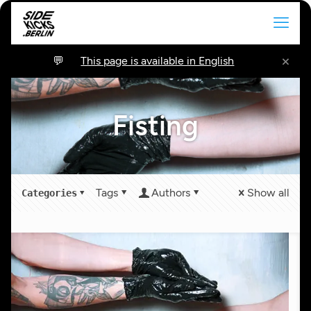
×
This page is available in English
Fisting
Tags
Authors
Show all
Categories