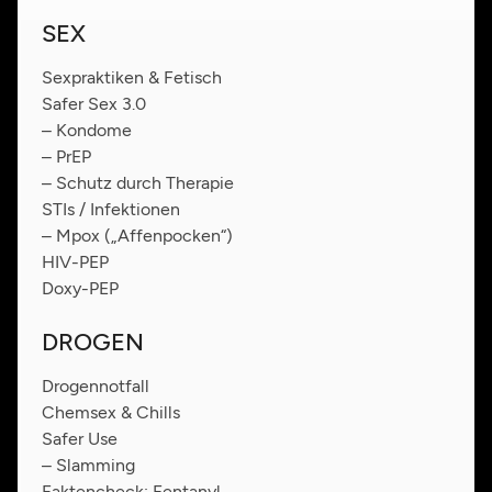
SEX
Sexpraktiken & Fetisch
Safer Sex 3.0
– Kondome
– PrEP
– Schutz durch Therapie
STIs / Infektionen
– Mpox („Affenpocken“)
HIV-PEP
Doxy-PEP
DROGEN
Drogennotfall
Chemsex & Chills
Safer Use
– Slamming
Faktencheck: Fentanyl