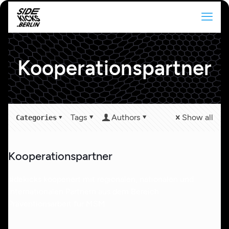
Kooperationspartner
Tags
Authors
Show all
Categories
Kooperationspartner
sidekicks kooperiert mit regionalen, nationalen und
internationalen Partnern aus dem Bereich
Präventionsarbeit für MSM.