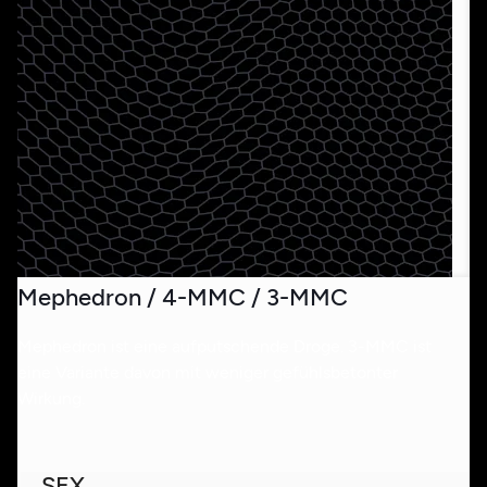
Mephedron / 4-MMC / 3-MMC
Mephedron ist eine aufputschende Droge. 3-MMC ist
eine Variante davon mit weniger gefühlsbetonter
Wirkung.
SEX