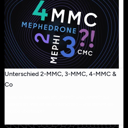
Unterschied 2-MMC, 3-MMC, 4-MMC &
Co
Dealer in Berlin bieten oft „3MMC“ und „4MMC“ zur
Auswahl an. Was ist der Unterschied – und stimmt die
Angabe überhaupt?