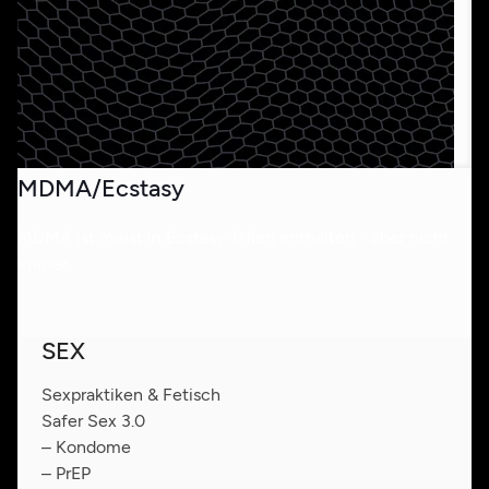
MDMA/Ecstasy
MDMA ist meist in Ecstasy-Pillen enthalten - aber nicht
immer.
SEX
Sexpraktiken & Fetisch
Safer Sex 3.0
– Kondome
– PrEP